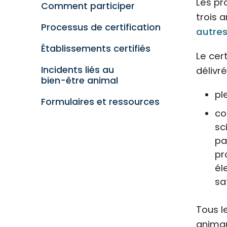
Les pr
Comment participer
trois 
Processus de certification
autre
Établissements certifiés
Le cer
Incidents liés au
délivr
bien-être animal
pl
Formulaires et ressources
co
sc
pa
pr
él
sa
Tous l
animau