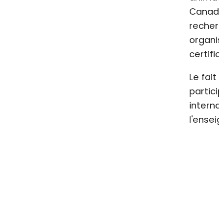
Canada
recher
organi
certif
Le fai
partic
intern
l'ense