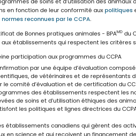
ogrammes de soins et d’utilisation des animaux 
ans en fonction de leur conformité aux
politiques
s normes reconnues par le CCPA
.
MD
tificat de Bonnes pratiques animales - BPA
du C
é aux établissements qui respectent les critères s
eine participation aux programmes du CCPA
nfirmation par une équipe d’évaluation compos
ientifiques, de vétérinaires et de représentants du
r le comité d’évaluation et de certification du CC
ogrammes des établissements respectent les 
evées de soins et d’utilisation éthiques des anim
tisfont les politiques et lignes directrices du CCPA
es établissements canadiens qui gèrent des activi
x en science et qui reçoivent un financement de