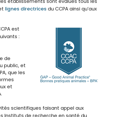
des établissements sont évalués tous les
et
lignes directrices
du CCPA ainsi qu’aux
CPA est
uivants :
ée de
 public, et
PA, que les
normes
aux et
.
tés scientifiques faisant appel aux
s Instituts de recherche en santé du