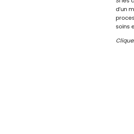
Si les
d’un m
proces
soins 
Clique