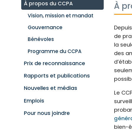
À propos du CCPA
À p
Vision, mission et mandat
Depuis
Gouvernance
de pra
Bénévoles
la seu
Programme du CCPA
des an
d’étab
Prix de reconnaissance
seulem
Rapports et publications
possib
Nouvelles et médias
Le CCP
Emplois
survei
proban
Pour nous joindre
généra
bien-ê