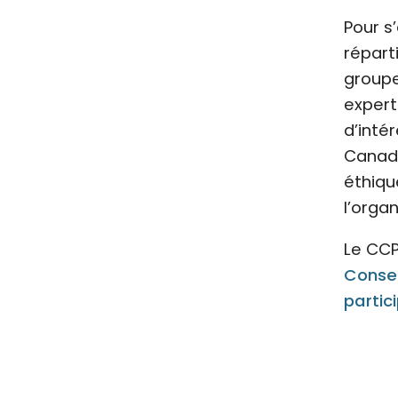
Pour s
répart
groupe
expert
d’inté
Canada
éthiqu
l’orga
Le CCP
Consei
parti